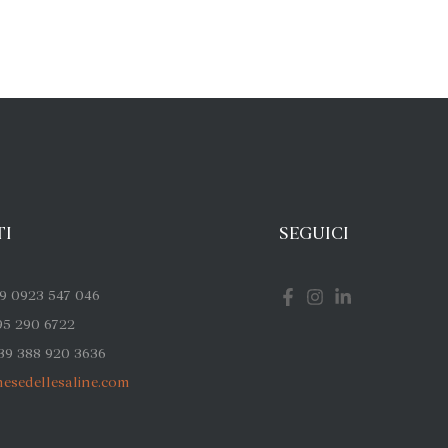
TI
SEGUICI
9 0923 547 046
95 290 6722
39 388 920 3636
esedellesaline.com