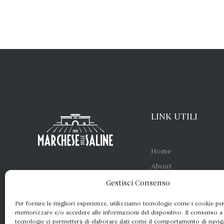
LINK UTILI
Home
About
Shop
Gestisci Consenso
Contatti
Per fornire le migliori esperienze, utilizziamo tecnologie come i cookie pe
memorizzare e/o accedere alle informazioni del dispositivo. Il consenso a
tecnologie ci permetterà di elaborare dati come il comportamento di navi