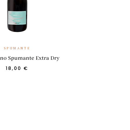
GIUNGI AL CARRELLO
SPUMANTE
ino Spumante Extra Dry
18,00
€