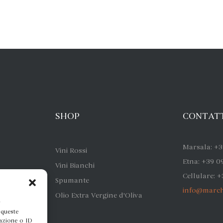
SHOP
CONTAT
Marsala:
+3
Vini Rossi
Etna:
+39 0
Vini Bianchi
Cellulare:
+
Spumante
info@march
Olio Extra Vergine d'Oliva
r
 queste
gazione o ID