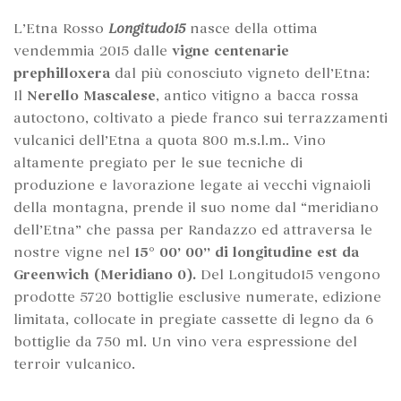
L’Etna Rosso
Longitudo15
nasce della ottima
vendemmia 2015 dalle
vigne centenarie
prephilloxera
dal più conosciuto vigneto dell’Etna:
Il
Nerello Mascalese
, antico vitigno a bacca rossa
autoctono, coltivato a piede franco sui terrazzamenti
vulcanici dell’Etna a quota 800 m.s.l.m.. Vino
altamente pregiato per le sue tecniche di
produzione e lavorazione legate ai vecchi vignaioli
della montagna, prende il suo nome dal “meridiano
dell’Etna” che passa per Randazzo ed attraversa le
nostre vigne nel
15° 00’ 00’’ di longitudine est da
Greenwich (Meridiano 0).
Del Longitudo15 vengono
prodotte 5720 bottiglie esclusive numerate, edizione
limitata, collocate in pregiate cassette di legno da 6
bottiglie da 750 ml. Un vino vera espressione del
terroir vulcanico.