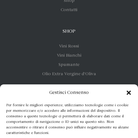
Shop
Contatti
SHOP
Vini Rossi
Vini Bianchi
Spumante
Olio Extra Vergine d'Oliva
Gestisci Consenso
CONTATTI
Per fornire le migliori esperienze, utilizziamo tecnologie come i cookie
Marsala:
+39 0923 547 046
per memorizzare e/o accedere alle informazioni del dispositivo. Il
consenso a queste tecnologie ci permetterà di elaborare dati come il
Etna:
+39 095 290 6722
comportamento di navigazione o ID unici su questo sito. Non
Cellulare:
+39 388 920 3636
acconsentire o ritirare il consenso può influire negativamente su alcune
caratteristiche e funzioni.
info@marchesedellesaline.com