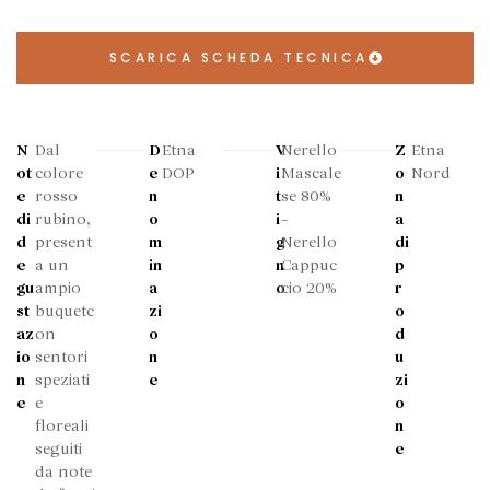
SCARICA SCHEDA TECNICA
N
Dal
D
Etna
V
Nerello
Z
Etna
ot
colore
e
DOP
i
Mascale
o
Nord
e
rosso
n
t
se 80%
n
di
rubino,
o
i
–
a
d
present
m
g
Nerello
di
e
a un
in
n
Cappuc
p
gu
ampio
a
o
cio 20%
r
st
buquetc
zi
o
az
on
o
d
io
sentori
n
u
n
speziati
e
zi
e
e
o
floreali
n
seguiti
e
da note