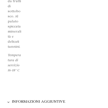
da frutti
di
sottobo
sco. Al
palato
spiccata
minerali
tà e
delicati
tannini.
Tempera
tura di
servizio
16-18° C
INFORMAZIONI AGGIUNTIVE